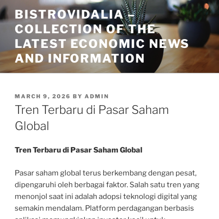
Skip
BISTROVIDALIA –
to
COLLECTION OF THE
content
LATEST ECONOMIC NEWS
AND INFORMATION
POSTED
MARCH 9, 2026
BY
ADMIN
ON
Tren Terbaru di Pasar Saham
Global
Tren Terbaru di Pasar Saham Global
Pasar saham global terus berkembang dengan pesat,
dipengaruhi oleh berbagai faktor. Salah satu tren yang
menonjol saat ini adalah adopsi teknologi digital yang
semakin mendalam. Platform perdagangan berbasis